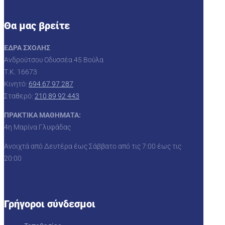
Θα μας βρείτε
ΕΔΡΑ ΣΧΟΛΗΣ
Ανδρούτσου Οδυσσέα 45 Βούλα
Τ.Κ. 16673
Κινητό:
694 67 97 287
Σταθερό:
210 89 92 443
ΠΡΑΚΤΙΚΑ ΜΑΘΗΜΑΤΑ:
4η Μαρίνα Γλυφάδας
Ανοιχτά από Δευτέρα έως Σάββατο από τις 7:00 έως τις
20:00
Γρήγοροι σύνδεσμοι